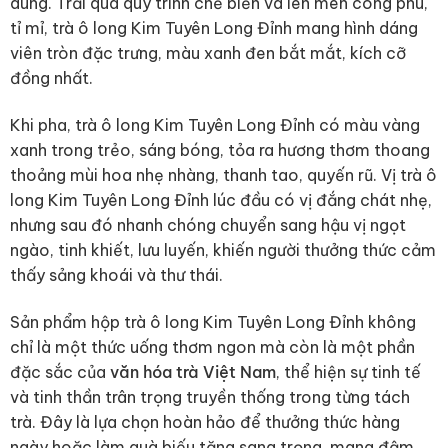
dùng. Trải qua quy trình chế biến và lên men công phu,
tỉ mỉ, trà ô long Kim Tuyên Long Đỉnh mang hình dáng
viên tròn đặc trưng, màu xanh đen bắt mắt, kích cỡ
đồng nhất.
Khi pha, trà ô long Kim Tuyên Long Đỉnh có màu vàng
xanh trong trẻo, sáng bóng, tỏa ra hương thơm thoang
thoảng mùi hoa nhẹ nhàng, thanh tao, quyến rũ. Vị trà ô
long Kim Tuyên Long Đỉnh lúc đầu có vị đắng chát nhẹ,
nhưng sau đó nhanh chóng chuyển sang hậu vị ngọt
ngào, tinh khiết, lưu luyến, khiến người thưởng thức cảm
thấy sảng khoái và thư thái.
Sản phẩm hộp trà ô long Kim Tuyên Long Đỉnh không
chỉ là một thức uống thơm ngon mà còn là một phần
đặc sắc của
văn hóa trà Việt Nam
, thể hiện sự tinh tế
và tinh thần trân trọng truyền thống trong từng tách
trà. Đây là lựa chọn hoàn hảo để thưởng thức hàng
ngày hoặc làm quà biếu tặng sang trọng, mang đậm