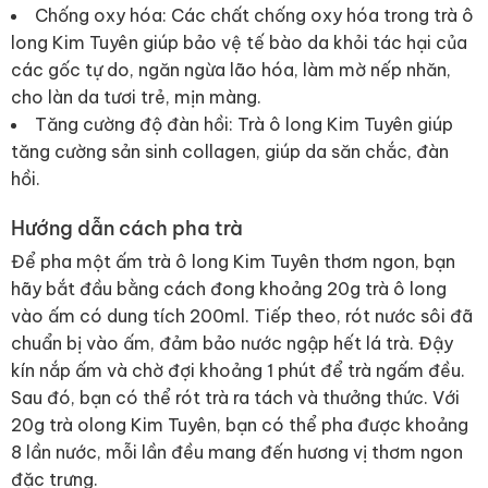
Chống oxy hóa: Các chất chống oxy hóa trong trà ô
long Kim Tuyên giúp bảo vệ tế bào da khỏi tác hại của
các gốc tự do, ngăn ngừa lão hóa, làm mờ nếp nhăn,
cho làn da tươi trẻ, mịn màng.
Tăng cường độ đàn hồi: Trà ô long Kim Tuyên giúp
tăng cường sản sinh collagen, giúp da săn chắc, đàn
hồi.
Hướng dẫn cách pha trà
Để pha một ấm trà ô long Kim Tuyên thơm ngon, bạn
hãy bắt đầu bằng cách đong khoảng 20g trà ô long
vào ấm có dung tích 200ml. Tiếp theo, rót nước sôi đã
chuẩn bị vào ấm, đảm bảo nước ngập hết lá trà. Đậy
kín nắp ấm và chờ đợi khoảng 1 phút để trà ngấm đều.
Sau đó, bạn có thể rót trà ra tách và thưởng thức. Với
20g trà olong Kim Tuyên, bạn có thể pha được khoảng
8 lần nước, mỗi lần đều mang đến hương vị thơm ngon
đặc trưng.