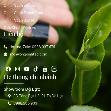
Chính Sách Đổi Trả
Chính Sách Thanh Toán
Chính Sách Bảo Mật
Điều Khoản Dịch Vụ
Liên hệ
Hotline, Zalo: 0938 037 676
info@longdinhtea.com
Hệ thống chi nhánh
Showroom Đà Lạt:
3D Tăng Bạt Hổ, P1, Tp Đà Lạt
0988 585 903