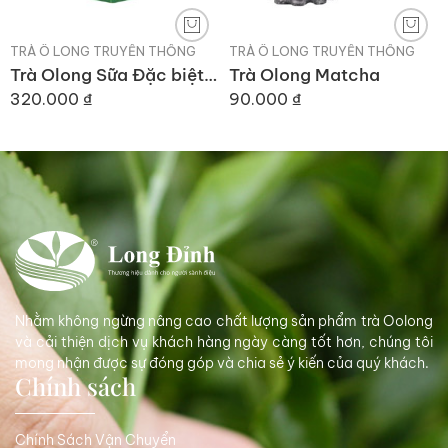
TRÀ Ô LONG TRUYỀN THỐNG
TRÀ Ô LONG TRUYỀN THỐNG
Trà Olong Sữa Đặc biệt ( dòng hộp giấy) 250gr
Trà Olong Matcha
320.000
₫
90.000
₫
Nhằm không ngừng nâng cao chất lượng sản phẩm trà Oolong
và cải thiện dịch vụ khách hàng ngày càng tốt hơn, chúng tôi
mong nhận được sự đóng góp và chia sẻ ý kiến của quý khách.
Chính sách
Chính Sách Vận Chuyển