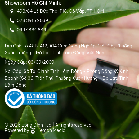
Showroom Hồ Chí Minh:
493/64 Lê Đức Thọ, P16, Gò Vấp, TP.HCM
028 3916 2639
0947 834 849
Địa Chỉ: Lô A8B, A12, A14 Cụm Công Nghiệp Phát Chi, Phường
Xuân Trường - Đà Lạt, Tỉnh Lâm Đồng, Việt Nam
Ngày Cấp: 03/09/2009
Nơi Cấp: Sở Tài Chính Tỉnh Lâm Đồng - Phòng Đăng Ký Kinh
Doanh (Số 36, Trần Phú, Phường Xuân Hương - Đà Lạt, Tỉnh
Lâm Đồng
© 2026 Long Đỉnh Tea | All rights reserved.
Powered by
Lemon Media