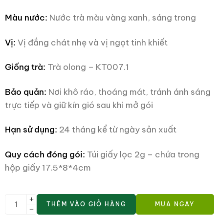
Màu nước:
Nước trà màu vàng xanh, sáng trong
Vị:
Vị đắng chát nhẹ và vị ngọt tinh khiết
Giống trà:
Trà olong – KT007.1
Bảo quản:
Nơi khô ráo, thoáng mát, tránh ánh sáng
trực tiếp và giữ kín gió sau khi mở gói
Hạn sử dụng:
24 tháng kể từ ngày sản xuất
Quy cách đóng gói:
Túi giấy lọc 2g – chứa trong
hộp giấy 17.5*8*4cm
THÊM VÀO GIỎ HÀNG
MUA NGAY