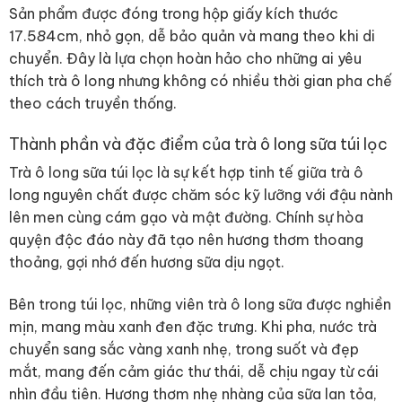
Sản phẩm được đóng trong hộp giấy kích thước
17.5
8
4cm, nhỏ gọn, dễ bảo quản và mang theo khi di
chuyển. Đây là lựa chọn hoàn hảo cho những ai yêu
thích trà ô long nhưng không có nhiều thời gian pha chế
theo cách truyền thống.
Thành phần và đặc điểm của trà ô long sữa túi lọc
Trà ô long sữa túi lọc là sự kết hợp tinh tế giữa trà ô
long nguyên chất được chăm sóc kỹ lưỡng với đậu nành
lên men cùng cám gạo và mật đường. Chính sự hòa
quyện độc đáo này đã tạo nên hương thơm thoang
thoảng, gợi nhớ đến hương sữa dịu ngọt.
Bên trong túi lọc, những viên trà ô long sữa được nghiền
mịn, mang màu xanh đen đặc trưng. Khi pha, nước trà
chuyển sang sắc vàng xanh nhẹ, trong suốt và đẹp
mắt, mang đến cảm giác thư thái, dễ chịu ngay từ cái
nhìn đầu tiên. Hương thơm nhẹ nhàng của sữa lan tỏa,