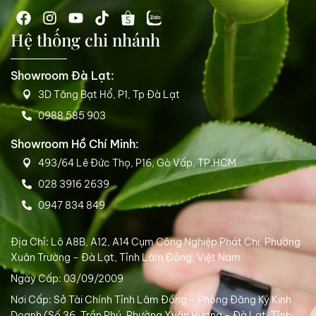
Hệ thống chi nhánh
Showroom Đà Lạt:
3D Tăng Bạt Hổ, P1, Tp Đà Lạt
0988 585 903
Showroom Hồ Chí Minh:
493/64 Lê Đức Thọ, P16, Gò Vấp, TP.HCM
028 3916 2639
0947 834 849
Địa Chỉ: Lô A8B, A12, A14 Cụm Công Nghiệp Phát Chi, Phường
Xuân Trường - Đà Lạt, Tỉnh Lâm Đồng, Việt Nam
Ngày Cấp: 03/09/2009
Nơi Cấp: Sở Tài Chính Tỉnh Lâm Đồng - Phòng Đăng Ký Kinh
Doanh (Số 36, Trần Phú, Phường Xuân Hương - Đà Lạt, Tỉnh