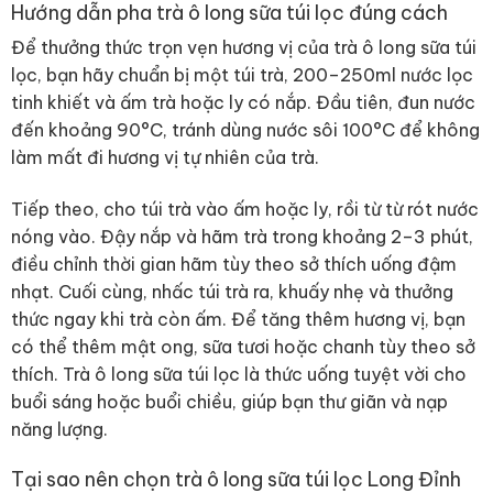
Hướng dẫn pha trà ô long sữa túi lọc đúng cách
Để thưởng thức trọn vẹn hương vị của trà ô long sữa túi
lọc, bạn hãy chuẩn bị một túi trà, 200–250ml nước lọc
tinh khiết và ấm trà hoặc ly có nắp. Đầu tiên, đun nước
đến khoảng 90°C, tránh dùng nước sôi 100°C để không
làm mất đi hương vị tự nhiên của trà.
Tiếp theo, cho túi trà vào ấm hoặc ly, rồi từ từ rót nước
nóng vào. Đậy nắp và hãm trà trong khoảng 2–3 phút,
điều chỉnh thời gian hãm tùy theo sở thích uống đậm
nhạt. Cuối cùng, nhấc túi trà ra, khuấy nhẹ và thưởng
thức ngay khi trà còn ấm. Để tăng thêm hương vị, bạn
có thể thêm mật ong, sữa tươi hoặc chanh tùy theo sở
thích. Trà ô long sữa túi lọc là thức uống tuyệt vời cho
buổi sáng hoặc buổi chiều, giúp bạn thư giãn và nạp
năng lượng.
Tại sao nên chọn trà ô long sữa túi lọc Long Đỉnh