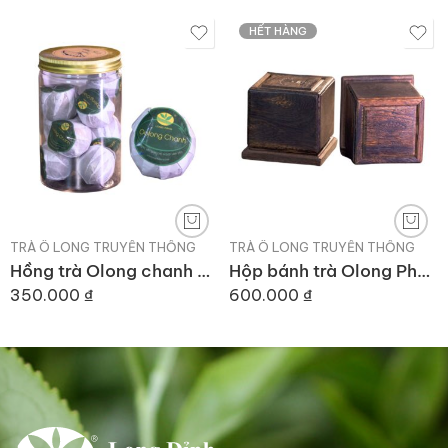
HẾT HÀNG
TRÀ Ô LONG TRUYỀN THỐNG
TRÀ Ô LONG TRUYỀN THỐNG
Hồng trà Olong chanh – 6 trái
Hộp bánh trà Olong Phổ Nhĩ
350.000
₫
600.000
₫