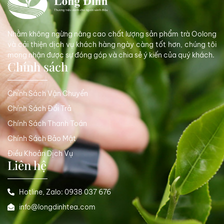
Nhằm không ngừng nâng cao chất lượng sản phẩm trà Oolong
và cải thiện dịch vụ khách hàng ngày càng tốt hơn, chúng tôi
mong nhận được sự đóng góp và chia sẻ ý kiến của quý khách.
Chính sách
Chính Sách Vận Chuyển
Chính Sách Đổi Trả
Chính Sách Thanh Toán
Chính Sách Bảo Mật
Điều Khoản Dịch Vụ
Liên hệ
Hotline, Zalo: 0938 037 676
info@longdinhtea.com