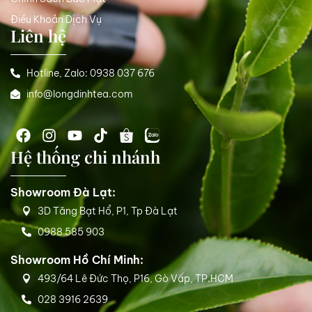
Điều Khoản Dịch Vụ
Liên hệ
Hotline, Zalo: 0938 037 676
info@longdinhtea.com
Hệ thống chi nhánh
Showroom Đà Lạt:
3D Tăng Bạt Hổ, P1, Tp Đà Lạt
0988 585 903
Showroom Hồ Chí Minh:
493/64 Lê Đức Thọ, P16, Gò Vấp, TP.HCM
028 3916 2639