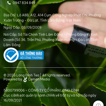
0947 834 849
Địa Chỉ: Lô A8B, A12, A14 Cụm Công Nghiệp Phát Chi, Phường
Xuân Trường - Đà Lạt, Tỉnh Lâm Đồng, Việt Nam
Ngày Cấp: 03/09/2009
Nơi Cấp: Sở Tài Chính Tỉnh Lâm Đồng - Phòng Đăng Ký Kinh
Doanh (Số 36, Trần Phú, Phường Xuân Hương - Đà Lạt, Tỉnh
Lâm Đồng
© 2026 Long Đỉnh Tea | All rights reserved.
Powered by
Lemon Media
5800799006 - CÔNG TY CỔ PHẦN LONG ĐỈNH
Cục cảnh sát quản lý hành chính về trật tự xã hội cấp ngày
16/09/2021