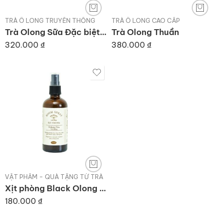
TRÀ Ô LONG TRUYỀN THỐNG
TRÀ Ô LONG CAO CẤP
Trà Olong Sữa Đặc biệt ( dòng hộp giấy) 250gr
Trà Olong Thuần
320.000
₫
380.000
₫
VẬT PHẨM - QUÀ TẶNG TỪ TRÀ
Xịt phòng Black Olong (100ml)
180.000
₫