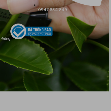
0947 834 849
m Đồng