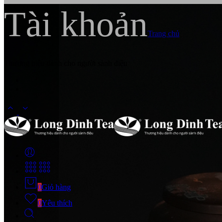
Tài khoản
Trang chủ
Thương hiệu dành cho người sành điệu
0
Giỏ hàng
0
Yêu thích