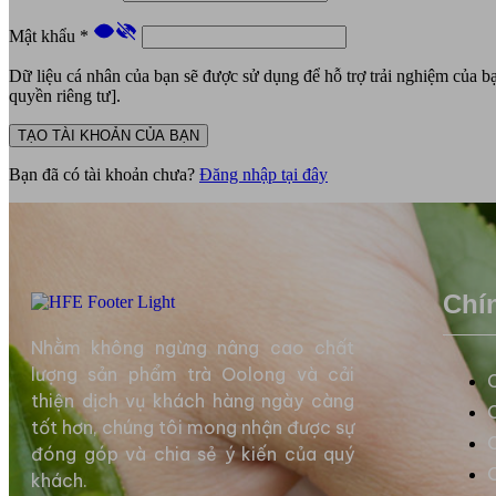
Mật khẩu
*
Dữ liệu cá nhân của bạn sẽ được sử dụng để hỗ trợ trải nghiệm của b
quyền riêng tư].
TẠO TÀI KHOẢN CỦA BẠN
Bạn đã có tài khoản chưa?
Đăng nhập tại đây
Chí
Nhằm không ngừng nâng cao chất
lượng sản phẩm trà Oolong và cải
thiện dịch vụ khách hàng ngày càng
tốt hơn, chúng tôi mong nhận được sự
đóng góp và chia sẻ ý kiến của quý
khách.