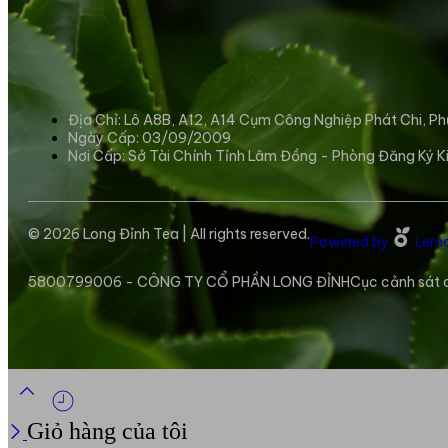
Địa Chỉ: Lô A8B, A12, A14 Cụm Công Nghiệp Phát Chi, P
Ngày Cấp: 03/09/2009
Nơi Cấp: Sở Tài Chính Tỉnh Lâm Đồng - Phòng Đăng Ký K
© 2026 Long Đỉnh Tea | All rights reserved.
Powered by
Lemo
5800799006 - CÔNG TY CỔ PHẦN LONG ĐỈNH
Cục cảnh sát q
Giỏ hàng của tôi