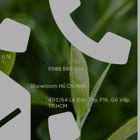
7 676
0988 585 903
Showroom Hồ Chí Minh:
493/64 Lê Đức Thọ, P16, Gò Vấp,
TP.HCM