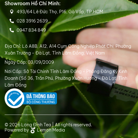
Showroom Hồ Chí Minh:
493/64 Lê Đức Thọ, P16, Gò Vấp, TP.HCM
028 3916 2639
0947 834 849
Địa Chỉ: Lô A8B, A12, A14 Cụm Công Nghiệp Phát Chi, Phường
Xuân Trường - Đà Lạt, Tỉnh Lâm Đồng, Việt Nam
Ngày Cấp: 03/09/2009
Nơi Cấp: Sở Tài Chính Tỉnh Lâm Đồng - Phòng Đăng Ký Kinh
Doanh (Số 36, Trần Phú, Phường Xuân Hương - Đà Lạt, Tỉnh
Lâm Đồng
© 2026 Long Đỉnh Tea | All rights reserved.
Powered by
Lemon Media