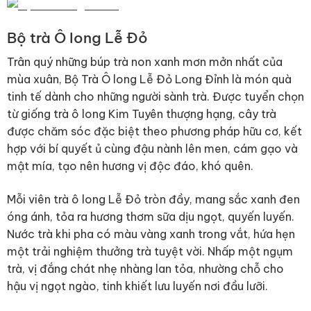
Bộ trà Ô long Lễ Đỏ
Trân quý những búp trà non xanh mơn mởn nhất của
mùa xuân, Bộ Trà Ô long Lễ Đỏ Long Đỉnh là món quà
tinh tế dành cho những người sành trà. Được tuyển chọn
từ giống trà ô long Kim Tuyên thượng hạng, cây trà
được chăm sóc đặc biệt theo phương pháp hữu cơ, kết
hợp với bí quyết ủ cùng đậu nành lên men, cám gạo và
mật mía, tạo nên hương vị độc đáo, khó quên.
Mỗi viên trà ô long Lễ Đỏ tròn đầy, mang sắc xanh đen
óng ánh, tỏa ra hương thơm sữa dịu ngọt, quyến luyến.
Nước trà khi pha có màu vàng xanh trong vắt, hứa hẹn
một trải nghiệm thưởng trà tuyệt vời. Nhấp một ngụm
trà, vị đắng chát nhẹ nhàng lan tỏa, nhường chỗ cho
hậu vị ngọt ngào, tinh khiết lưu luyến nơi đầu lưỡi.