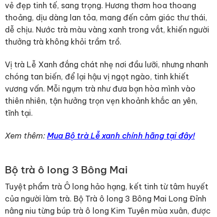
vẻ đẹp tinh tế, sang trọng. Hương thơm hoa thoang
thoảng, dịu dàng lan tỏa, mang đến cảm giác thư thái,
dễ chịu. Nước trà màu vàng xanh trong vắt, khiến người
thưởng trà không khỏi trầm trồ.
Vị trà Lễ Xanh đắng chát nhẹ nơi đầu lưỡi, nhưng nhanh
chóng tan biến, để lại hậu vị ngọt ngào, tinh khiết
vương vấn. Mỗi ngụm trà như đưa bạn hòa mình vào
thiên nhiên, tận hưởng trọn vẹn khoảnh khắc an yên,
tĩnh tại.
Xem thêm:
Mua Bộ trà Lễ xanh chính hãng tại đây!
Bộ trà ô long 3 Bông Mai
Tuyệt phẩm trà Ô long hảo hạng, kết tinh từ tâm huyết
của người làm trà. Bộ Trà ô long 3 Bông Mai Long Đỉnh
nâng niu từng búp trà ô long Kim Tuyên mùa xuân, được