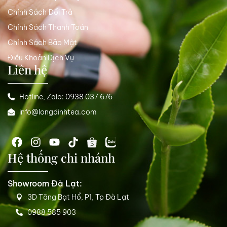
Chính Sách Đổi Trả
Chính Sách Thanh Toán
Chính Sách Bảo Mật
Điều Khoản Dịch Vụ
Liên hệ
Hotline, Zalo: 0938 037 676
info@longdinhtea.com
Hệ thống chi nhánh
Showroom Đà Lạt:
3D Tăng Bạt Hổ, P1, Tp Đà Lạt
0988 585 903