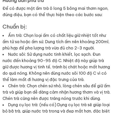
Hướng dẫn pha trà
Để có được một ấm trà ô long 5 bông mai thơm ngon,
đúng điệu, bạn có thể thực hiện theo các bước sau:
Chuẩn bị:
Ấm trà: Chọn loại ấm có chất liệu giữ nhiệt tốt như
ấm tử sa hoặc ấm sứ. Dung tích ấm nên khoảng 200ml,
phù hợp để pha lượng trà vừa đủ cho 2-3 người.
Nước sôi: Sử dụng nước tinh khiết, lọc sạch. Đun
nước đến khoảng 90-95 độ C. Nhiệt độ này giúp trà
giữ được hương vị tinh tế, tránh bị chát hoặc mất hương
do quá nóng. Không nên dùng nước sôi 100 độ C vì có
thể làm mất đi hương vị đặc trưng của trà.
Chén trà: Chọn chén sứ nhỏ, lòng chén sâu để giữ ấm
trà và giúp bạn dễ dàng cảm nhận hương thơm và vị trà.
Chén trà cũng nên được tráng nóng trước khi dùng.
Dụng cụ lọc trà: (nếu có) Dụng cụ lọc trà sẽ giúp loại
bỏ bã trà, giúp nước trà trong và đẹp mắt hơn, đặc biệt