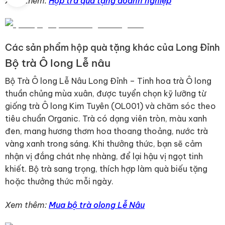
Xem thêm:
Hộp trà quà tặng doanh nghiệp
Các sản phẩm hộp quà tặng khác của Long Đỉnh
Bộ trà Ô long Lễ nâu
Bộ Trà Ô long Lễ Nâu Long Đỉnh – Tinh hoa trà Ô long
thuần chủng mùa xuân, được tuyển chọn kỹ lưỡng từ
giống trà Ô long Kim Tuyên (OL001) và chăm sóc theo
tiêu chuẩn Organic. Trà có dạng viên tròn, màu xanh
đen, mang hương thơm hoa thoang thoảng, nước trà
vàng xanh trong sáng. Khi thưởng thức, bạn sẽ cảm
nhận vị đắng chát nhẹ nhàng, để lại hậu vị ngọt tinh
khiết. Bộ trà sang trọng, thích hợp làm quà biếu tặng
hoặc thưởng thức mỗi ngày.
Xem thêm:
Mua bộ trà olong Lễ Nâu