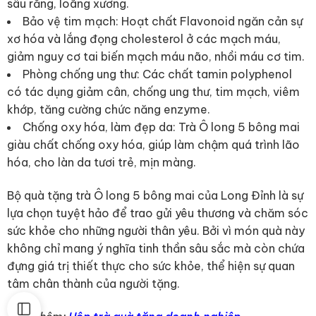
sâu răng, loãng xương.
Bảo vệ tim mạch: Hoạt chất Flavonoid ngăn cản sự
xơ hóa và lắng đọng cholesterol ở các mạch máu,
giảm nguy cơ tai biến mạch máu não, nhồi máu cơ tim.
Phòng chống ung thư: Các chất tamin polyphenol
có tác dụng giảm cân, chống ung thư, tim mạch, viêm
khớp, tăng cường chức năng enzyme.
Chống oxy hóa, làm đẹp da: Trà Ô long 5 bông mai
giàu chất chống oxy hóa, giúp làm chậm quá trình lão
hóa, cho làn da tươi trẻ, mịn màng.
Bộ quà tặng trà Ô long 5 bông mai của Long Đỉnh là sự
lựa chọn tuyệt hảo để trao gửi yêu thương và chăm sóc
sức khỏe cho những người thân yêu. Bởi vì món quà này
không chỉ mang ý nghĩa tinh thần sâu sắc mà còn chứa
đựng giá trị thiết thực cho sức khỏe, thể hiện sự quan
tâm chân thành của người tặng.