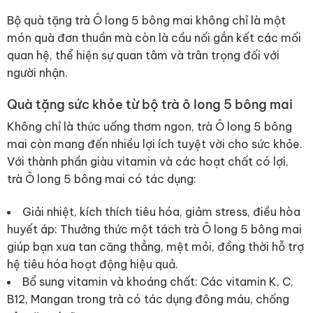
Bộ quà tặng trà Ô long 5 bông mai không chỉ là một
món quà đơn thuần mà còn là cầu nối gắn kết các mối
quan hệ, thể hiện sự quan tâm và trân trọng đối với
người nhận.
Quà tặng sức khỏe từ bộ trà ô long 5 bông mai
Không chỉ là thức uống thơm ngon, trà Ô
long 5 bông
mai còn mang đến nhiều lợi ích tuyệt vời cho sức khỏe.
Với thành phần giàu vitamin và các hoạt chất có lợi,
trà Ô long 5 bông mai có tác dụng:
Giải nhiệt, kích thích tiêu hóa, giảm stress, điều hòa
huyết áp: Thưởng thức một tách trà Ô long 5 bông mai
giúp bạn xua tan căng thẳng, mệt mỏi, đồng thời hỗ trợ
hệ tiêu hóa hoạt động hiệu quả.
Bổ sung vitamin và khoáng chất: Các vitamin K, C,
B12, Mangan trong trà có tác dụng đông máu, chống