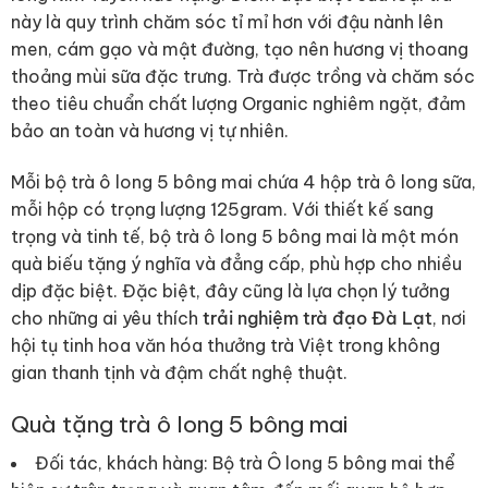
này là quy trình chăm sóc tỉ mỉ hơn với đậu nành lên
men, cám gạo và mật đường, tạo nên hương vị thoang
thoảng mùi sữa đặc trưng. Trà được trồng và chăm sóc
theo tiêu chuẩn chất lượng Organic nghiêm ngặt, đảm
bảo an toàn và hương vị tự nhiên.
Mỗi bộ trà ô long 5 bông mai chứa 4 hộp trà ô long sữa,
mỗi hộp có trọng lượng 125gram. Với thiết kế sang
trọng và tinh tế, bộ trà ô long 5 bông mai là một món
quà biếu tặng ý nghĩa và đẳng cấp, phù hợp cho nhiều
dịp đặc biệt. Đặc biệt, đây cũng là lựa chọn lý tưởng
cho những ai yêu thích
trải nghiệm trà đạo Đà Lạt
, nơi
hội tụ tinh hoa văn hóa thưởng trà Việt trong không
gian thanh tịnh và đậm chất nghệ thuật.
Quà tặng trà ô long 5 bông mai
Đối tác, khách hàng: Bộ trà Ô long 5 bông mai thể