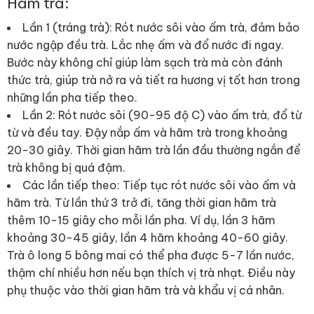
Hãm trà:
Lần 1 (tráng trà): Rót nước sôi vào ấm trà, đảm bảo
nước ngập đều trà. Lắc nhẹ ấm và đổ nước đi ngay.
Bước này không chỉ giúp làm sạch trà mà còn đánh
thức trà, giúp trà nở ra và tiết ra hương vị tốt hơn trong
những lần pha tiếp theo.
Lần 2: Rót nước sôi (90-95 độ C) vào ấm trà, đổ từ
từ và đều tay. Đậy nắp ấm và hãm trà trong khoảng
20-30 giây. Thời gian hãm trà lần đầu thường ngắn để
trà không bị quá đậm.
Các lần tiếp theo: Tiếp tục rót nước sôi vào ấm và
hãm trà. Từ lần thứ 3 trở đi, tăng thời gian hãm trà
thêm 10-15 giây cho mỗi lần pha. Ví dụ, lần 3 hãm
khoảng 30-45 giây, lần 4 hãm khoảng 40-60 giây.
Trà ô long 5 bông mai có thể pha được 5-7 lần nước,
thậm chí nhiều hơn nếu bạn thích vị trà nhạt. Điều này
phụ thuộc vào thời gian hãm trà và khẩu vị cá nhân.