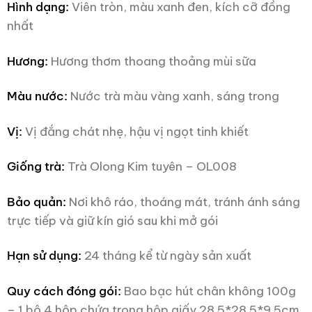
Hình dạng:
Viên tròn, màu xanh đen, kích cỡ đồng
nhất
Hương:
Hương thơm thoang thoảng mùi sữa
Màu nước:
Nước trà màu vàng xanh, sáng trong
Vị:
Vị đắng chát nhẹ, hậu vị ngọt tinh khiết
Giống trà:
Trà Olong Kim tuyên –
OL008
Bảo quản:
Nơi khô ráo, thoáng mát, tránh ánh sáng
trực tiếp và giữ kín gió sau khi mở gói
Hạn sử dụng:
24 tháng kể từ ngày sản xuất
Quy cách đóng gói:
Bao bạc hút chân không 100g
– 1 bộ 4 hộp chứa trong hộp giấy 28.5*28.5*9.5cm