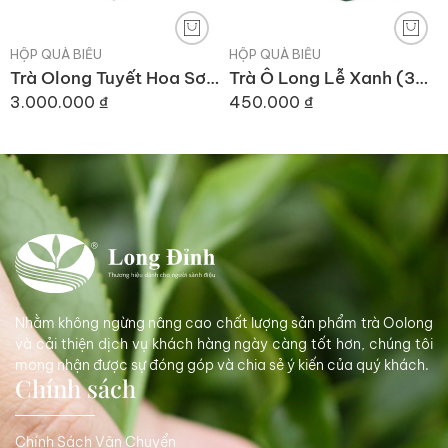
HỘP QUÀ BIẾU
HỘP QUÀ BIẾU
Trà Olong Tuyết Hoa Sơn 100gr
Trà Ô Long Lễ Xanh (300gr)
3.000.000
₫
450.000
₫
Nhằm không ngừng nâng cao chất lượng sản phẩm trà Oolong
và cải thiện dịch vụ khách hàng ngày càng tốt hơn, chúng tôi
mong nhận được sự đóng góp và chia sẻ ý kiến của quý khách.
Chính sách
Chính Sách Vận Chuyển