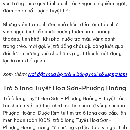
vun trồng theo quy trình canh tác Organic nghiêm ngặt,
đảm bảo chất lượng tuyệt hảo.
Những viên trà xanh đen nhỏ nhắn, đều tăm tắp như
viên ngọc bích, ẩn chứa hương thơm hoa thoang
thoảng, tinh khôi. Khi pha, nước trà màu vàng xanh
trong trẻo, mời gọi. Vị trà đắng chát dịu dàng lướt qua
đầu lưỡi, nhường chỗ cho hậu vị ngọt thanh mát đọng
lại dư âm khó quên.
Xem thêm:
Nơi đặt mua bộ trà 3 bông mai số lượng lớn!
Trà ô long Tuyết Hoa Sơn-Phượng Hoàng
Trà ô long Tuyết Hoa Sơn – Phượng Hoàng – Tuyệt tác
trà shan tuyết cổ thụ, chắt lọc tinh hoa từ vùng núi cao
Phượng Hoàng. Được làm từ tim trà ô long cao cấp, lên
men hoàn toàn 100%, trà ô long Tuyết Hoa Sơn-
Phượng Hoàng mang đến hương vị độc đáo, vị ngọt tinh