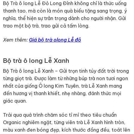
Bộ Trà ô long Lễ Đỏ Long Đỉnh không chỉ là thức uống
thanh tao, mà còn là món quà biếu tặng sang trọng, ý
nghĩa, thể hiện sự trân trọng dành cho người nhận. Gửi
trao một bộ trà, trao gửi cả tấm lòng.
Xem thêm:
Giá bộ trà olong Lễ đỏ
Bộ trà ô long Lễ Xanh
Bộ Trà ô long Lễ Xanh – Gửi trọn tinh túy đất trời trong
từng giọt trà. Được làm từ những búp trà non tươi ngon
nhất của giống Ô long Kim Tuyên, trà Lễ Xanh mang
đến hương vị thanh khiết, nhẹ nhàng, đánh thức mọi
giác quan.
Trải qua quá trình chăm sóc tỉ mỉ theo tiêu chuẩn
Organic nghiêm ngặt, từng viên trà Lễ Xanh hình tròn,
màu xanh đen bóng đẹp, kích thước đồng đều, toát lên