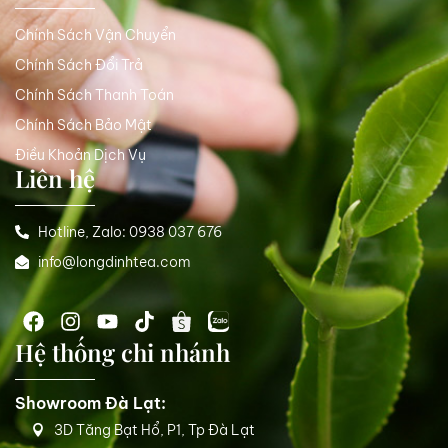
Chính Sách Vận Chuyển
Chính Sách Đổi Trả
Chính Sách Thanh Toán
Chính Sách Bảo Mật
Điều Khoản Dịch Vụ
Liên hệ
Hotline, Zalo: 0938 037 676
info@longdinhtea.com
Hệ thống chi nhánh
Showroom Đà Lạt:
3D Tăng Bạt Hổ, P1, Tp Đà Lạt