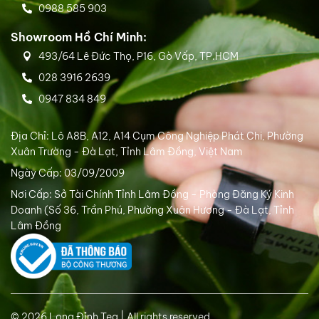
0988 585 903
Showroom Hồ Chí Minh:
493/64 Lê Đức Thọ, P16, Gò Vấp, TP.HCM
028 3916 2639
0947 834 849
Địa Chỉ: Lô A8B, A12, A14 Cụm Công Nghiệp Phát Chi, Phường
Xuân Trường - Đà Lạt, Tỉnh Lâm Đồng, Việt Nam
Ngày Cấp: 03/09/2009
Nơi Cấp: Sở Tài Chính Tỉnh Lâm Đồng - Phòng Đăng Ký Kinh
Doanh (Số 36, Trần Phú, Phường Xuân Hương - Đà Lạt, Tỉnh
Lâm Đồng
© 2026 Long Đỉnh Tea | All rights reserved.