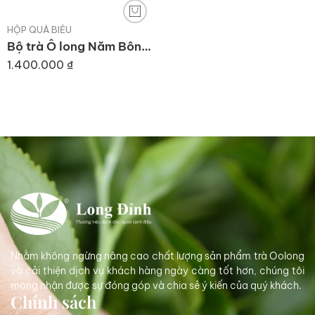
HỘP QUÀ BIẾU
Bộ trà Ô long Năm Bông Mai Long Đỉnh
1.400.000
₫
Nhằm không ngừng nâng cao chất lượng sản phẩm trà Oolong
và cải thiện dịch vụ khách hàng ngày càng tốt hơn, chúng tôi
mong nhận được sự đóng góp và chia sẻ ý kiến của quý khách.
Chính sách