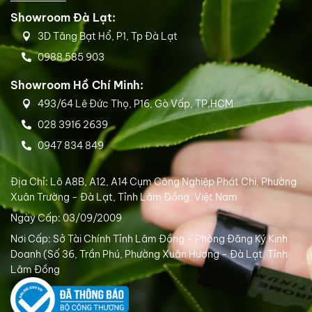
Showroom Đà Lạt:
3D Tăng Bạt Hổ, P1, Tp Đà Lạt
0988 585 903
Showroom Hồ Chí Minh:
493/64 Lê Đức Thọ, P16, Gò Vấp, TP.HCM
028 3916 2639
0947 834 849
Địa Chỉ: Lô A8B, A12, A14 Cụm Công Nghiệp Phát Chi, Phường
Xuân Trường - Đà Lạt, Tỉnh Lâm Đồng, Việt Nam
Ngày Cấp: 03/09/2009
Nơi Cấp: Sở Tài Chính Tỉnh Lâm Đồng - Phòng Đăng Ký Kinh
Doanh (Số 36, Trần Phú, Phường Xuân Hương - Đà Lạt, Tỉnh
Lâm Đồng