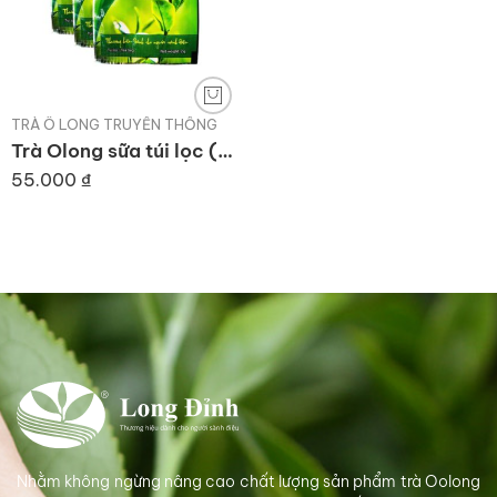
TRÀ Ô LONG TRUYỀN THỐNG
Trà Olong sữa túi lọc (40g)
55.000
₫
Nhằm không ngừng nâng cao chất lượng sản phẩm trà Oolong