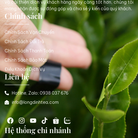
và cải thiện dịch vụ khách hàng ngày càng tốt hơn, chúng tôi
mong nhận được sự đóng góp và chia sẻ ý kiến của quý khách.
Chính sách
Chính Sách Vận Chuyển
Chính Sách Đổi Trả
Chính Sách Thanh Toán
Chính Sách Bảo Mật
Điều Khoản Dịch Vụ
Liên hệ
Hotline, Zalo: 0938 037 676
info@longdinhtea.com
Hệ thống chi nhánh