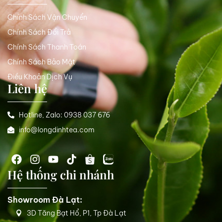
Chính Sách Vận Chuyển
Chính Sách Đổi Trả
Chính Sách Thanh Toán
Chính Sách Bảo Mật
Điều Khoản Dịch Vụ
Liên hệ
Hotline, Zalo: 0938 037 676
info@longdinhtea.com
Hệ thống chi nhánh
Showroom Đà Lạt:
3D Tăng Bạt Hổ, P1, Tp Đà Lạt