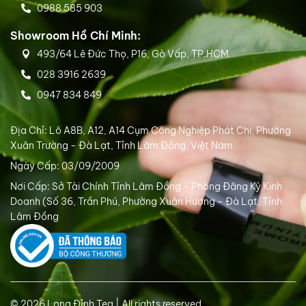
0988 585 903
Showroom Hồ Chí Minh:
493/64 Lê Đức Thọ, P16, Gò Vấp, TP.HCM
028 3916 2639
0947 834 849
Địa Chỉ: Lô A8B, A12, A14 Cụm Công Nghiệp Phát Chi, Phường
Xuân Trường - Đà Lạt, Tỉnh Lâm Đồng, Việt Nam
Ngày Cấp: 03/09/2009
Nơi Cấp: Sở Tài Chính Tỉnh Lâm Đồng - Phòng Đăng Ký Kinh
Doanh (Số 36, Trần Phú, Phường Xuân Hương - Đà Lạt, Tỉnh
Lâm Đồng
© 2026 Long Đỉnh Tea | All rights reserved.