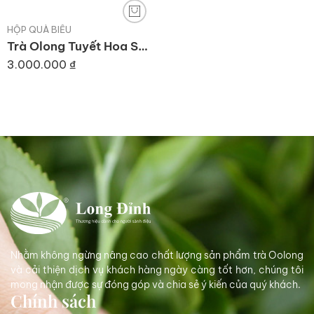
HỘP QUÀ BIẾU
Trà Olong Tuyết Hoa Sơn 100gr
3.000.000
₫
Nhằm không ngừng nâng cao chất lượng sản phẩm trà Oolong
và cải thiện dịch vụ khách hàng ngày càng tốt hơn, chúng tôi
mong nhận được sự đóng góp và chia sẻ ý kiến của quý khách.
Chính sách