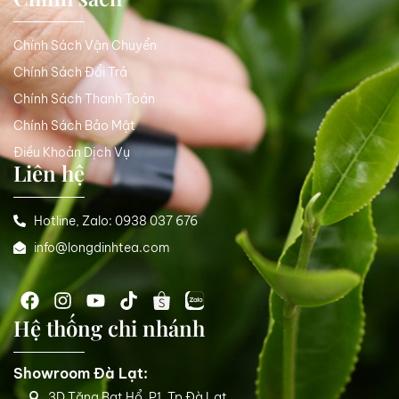
Chính Sách Vận Chuyển
Chính Sách Đổi Trả
Chính Sách Thanh Toán
Chính Sách Bảo Mật
Điều Khoản Dịch Vụ
Liên hệ
Hotline, Zalo: 0938 037 676
info@longdinhtea.com
Hệ thống chi nhánh
Showroom Đà Lạt:
3D Tăng Bạt Hổ, P1, Tp Đà Lạt