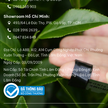
0988 585 903
Showroom Hồ Chí Minh:
493/64 Lê Đức Thọ, P16, Gò Vấp, TP.HCM
028 3916 2639
0947 834 849
Địa Chỉ: Lô A8B, A12, A14 Cụm Công Nghiệp Phát Chi, Phường
Xuân Trường - Đà Lạt, Tỉnh Lâm Đồng, Việt Nam
Ngày Cấp: 03/09/2009
Nơi Cấp: Sở Tài Chính Tỉnh Lâm Đồng - Phòng Đăng Ký Kinh
Doanh (Số 36, Trần Phú, Phường Xuân Hương - Đà Lạt, Tỉnh
Lâm Đồng