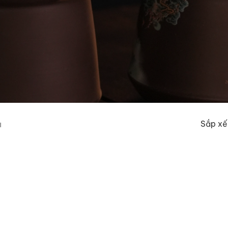
Sắp xế
ả