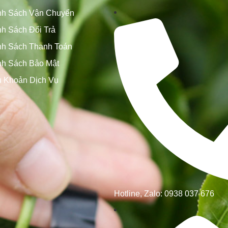
nh Sách Vận Chuyển
h Sách Đổi Trả
nh Sách Thanh Toán
nh Sách Bảo Mật
u Khoản Dịch Vụ
Hotline, Zalo: 0938 037 676