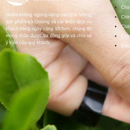
Chí
Nhằm không ngừng nâng cao chất lượng
Chín
sản phẩm trà Oolong và cải thiện dịch vụ
Chí
khách hàng ngày càng tốt hơn, chúng tôi
mong nhận được sự đóng góp và chia sẻ
Chí
ý kiến của quý khách.
Điề