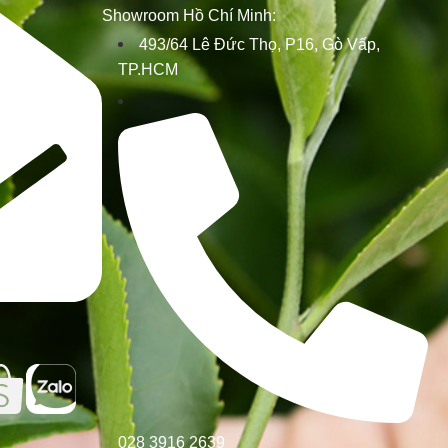
Showroom Hồ Chí Minh:
493/64 Lê Đức Thọ, P16, Gò Vấp,
TP.HCM
028 3916 2639